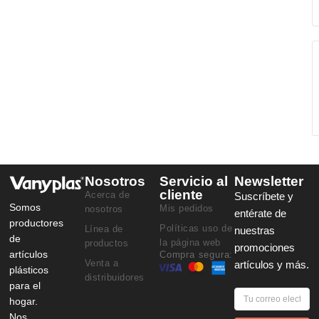
Nosotros
Servicio al
Newsletter
cliente
Acerca de
Suscríbete y
Somos
Mis pedidos
nosotros
entérate de
productores
Políticas uso de
Línea de
nuestras
de
la página web
productos
promociones
artículos
Compra segura:
Venta a
artículos y más.
plásticos
distribuidores
para el
hogar.
Nos