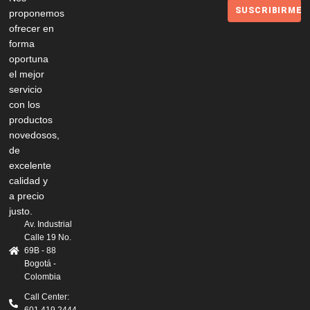
SUSCRIBIRME
proponemos
ofrecer en
forma
oportuna
el mejor
servicio
con los
productos
novedosos,
de
excelente
calidad y
a precio
justo.
Av. Industrial
Calle 19 No.
69B - 88
Bogotá -
Colombia
Call Center:
601 419 2444