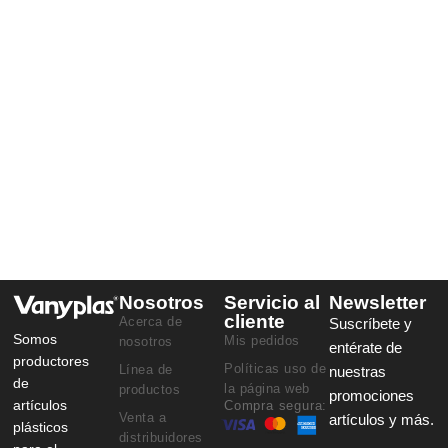
Nosotros
Servicio al
Newsletter
cliente
Acerca de
Suscríbete y
Somos
Mis pedidos
nosotros
entérate de
productores
Políticas uso de
Línea de
nuestras
de
la página web
productos
promociones
artículos
Compra segura:
Venta a
artículos y más.
plásticos
distribuidores