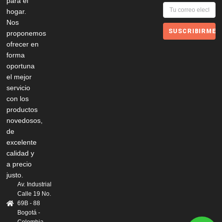
para el
hogar.
Nos
SUSCRIBIRME
proponemos
ofrecer en
forma
oportuna
el mejor
servicio
con los
productos
novedosos,
de
excelente
calidad y
a precio
justo.
Av. Industrial
Calle 19 No.
69B - 88
Bogotá -