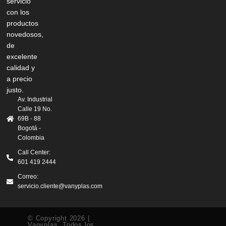
servicio
con los
productos
novedosos,
de
excelente
calidad y
a precio
justo.
Av. Industrial
Calle 19 No.
69B - 88
Bogotá -
Colombia
Call Center:
601 419 2444
Correo:
servicio.cliente@vanyplas.com
© Copyright 2026 |
Vanyplas. Todos los