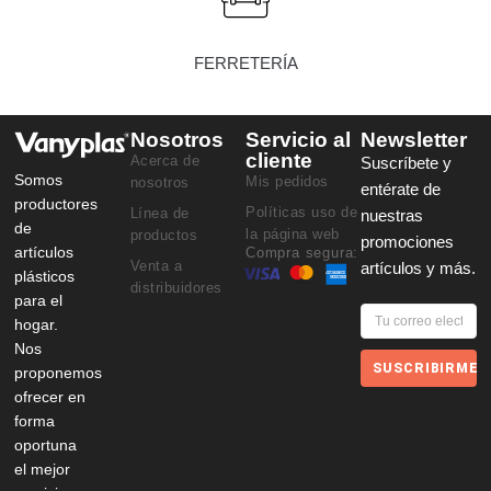
FERRETERÍA
Nosotros
Servicio al
Newsletter
cliente
Acerca de
Suscríbete y
Somos
Mis pedidos
nosotros
entérate de
productores
Políticas uso de
Línea de
nuestras
de
la página web
productos
promociones
artículos
Compra segura:
Venta a
artículos y más.
plásticos
distribuidores
para el
hogar.
Nos
SUSCRIBIRME
proponemos
ofrecer en
forma
oportuna
el mejor