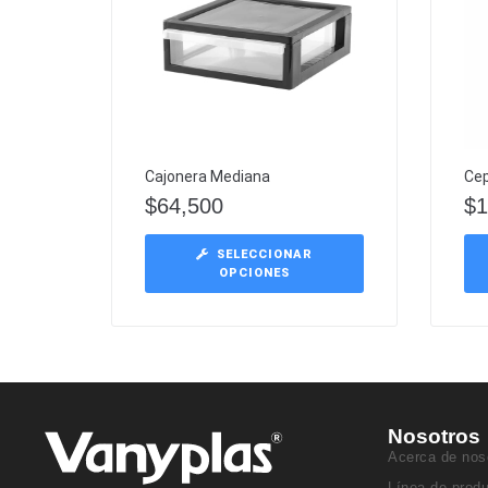
Cajonera Mediana
Cep
$
64,500
$
1
SELECCIONAR
OPCIONES
Nosotros
Acerca de nos
Línea de prod