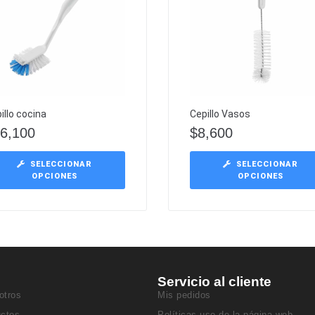
illo cocina
Cepillo Vasos
6,100
$
8,600
SELECCIONAR
SELECCIONAR
OPCIONES
OPCIONES
Servicio al cliente
otros
Mis pedidos
uctos
Políticas uso de la página web