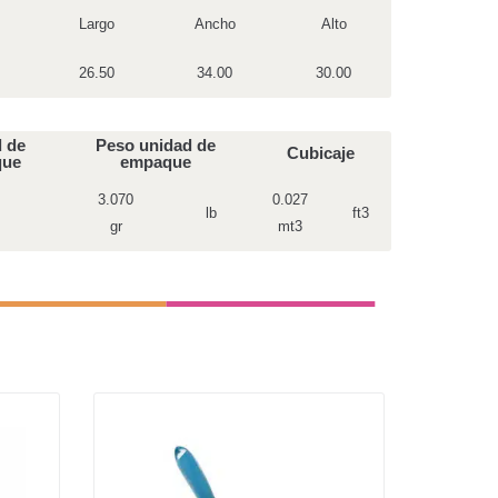
Largo
Ancho
Alto
26.50
34.00
30.00
 de
Peso unidad de
Cubicaje
que
empaque
3.070
0.027
lb
ft3
gr
mt3