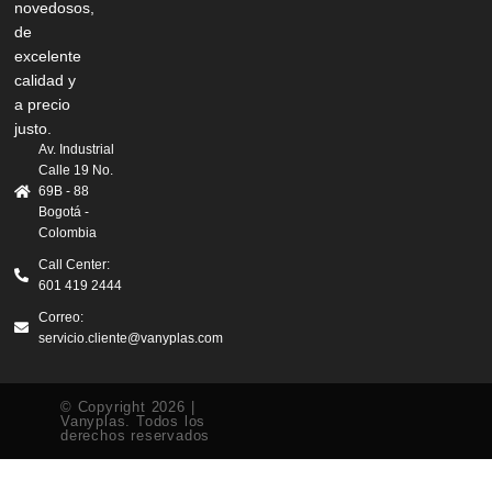
novedosos,
de
excelente
calidad y
a precio
justo.
Av. Industrial
Calle 19 No.
69B - 88
Bogotá -
Colombia
Call Center:
601 419 2444
Correo:
servicio.cliente@vanyplas.com
© Copyright 2026 |
Vanyplas. Todos los
derechos reservados