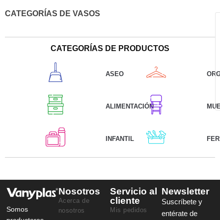
CATEGORÍAS DE VASOS
CATEGORÍAS DE PRODUCTOS
ASEO
ORG
ALIMENTACIÓN
MU
INFANTIL
FER
Nosotros
Servicio al
Newsletter
cliente
Acerca de
Suscríbete y
Somos
Mis pedidos
nosotros
entérate de
productores