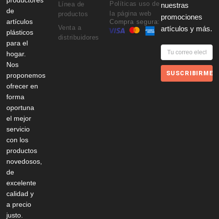
Políticas uso de
Línea de
nuestras
de
la página web
productos
promociones
artículos
Compra segura:
Venta a
artículos y más.
plásticos
distribuidores
para el
hogar.
Nos
SUSCRIBIRME
proponemos
ofrecer en
forma
oportuna
el mejor
servicio
con los
productos
novedosos,
de
excelente
calidad y
a precio
justo.