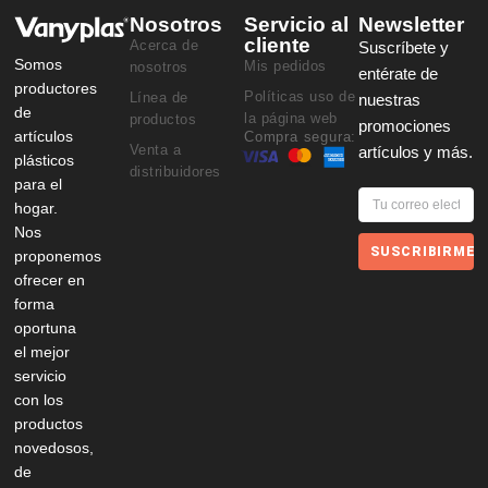
Nosotros
Servicio al
Newsletter
cliente
Acerca de
Suscríbete y
Somos
Mis pedidos
nosotros
entérate de
productores
Políticas uso de
Línea de
nuestras
de
la página web
productos
promociones
artículos
Compra segura:
Venta a
artículos y más.
plásticos
distribuidores
para el
hogar.
Nos
SUSCRIBIRME
proponemos
ofrecer en
forma
oportuna
el mejor
servicio
con los
productos
novedosos,
de