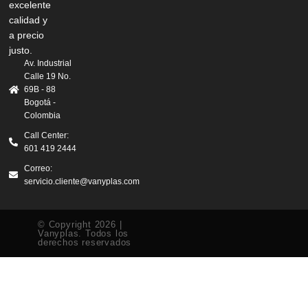
excelente
calidad y
a precio
justo.
Av. Industrial
Calle 19 No.
69B - 88
Bogotá -
Colombia
Call Center:
601 419 2444
Correo:
servicio.cliente@vanyplas.com
© Copyright 2026 |
Vanyplas. Todos los
derechos reservados