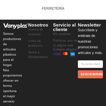
FERRETERÍA
Nosotros
Servicio al
Newsletter
cliente
Acerca de
Suscríbete y
Somos
Mis pedidos
nosotros
entérate de
productores
Políticas uso de
Línea de
nuestras
de
la página web
productos
promociones
artículos
Compra segura:
Venta a
artículos y más.
plásticos
distribuidores
para el
hogar.
Nos
SUSCRIBIRME
proponemos
ofrecer en
forma
oportuna
el mejor
servicio