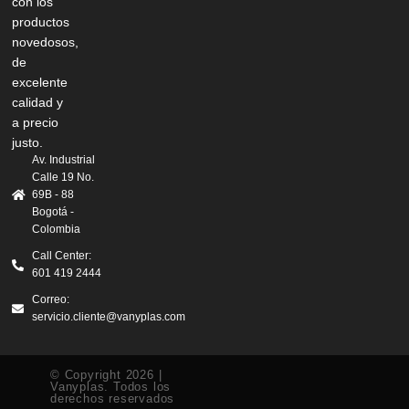
con los
productos
novedosos,
de
excelente
calidad y
a precio
justo.
Av. Industrial
Calle 19 No.
69B - 88
Bogotá -
Colombia
Call Center:
601 419 2444
Correo:
servicio.cliente@vanyplas.com
© Copyright 2026 |
Vanyplas. Todos los
derechos reservados