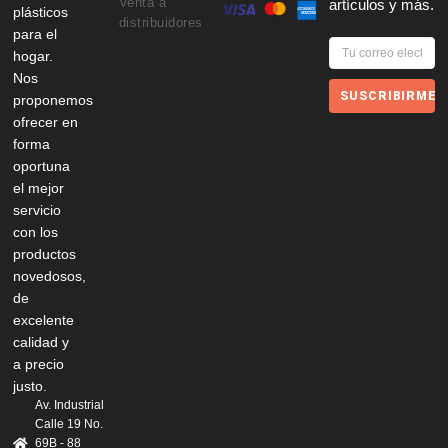
Venta a
artículos y más.
plásticos
distribuidores
para el
hogar.
Nos
SUSCRIBIRME
proponemos
ofrecer en
forma
oportuna
el mejor
servicio
con los
productos
novedosos,
de
excelente
calidad y
a precio
justo.
Av. Industrial
Calle 19 No.
69B - 88