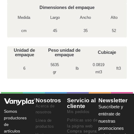
Dimensiones del empaque
Medida
Largo
Ancho
Alto
cm
45
35
52
Unidad de
Peso unidad de
Cubicaje
empaque
empaque
5635
0.0819
6
lb
ft3
gr
mt3
Nosotros
Servicio al
Newsletter
cliente
Acerca de
Suscríbete y
Somos
Mis pedidos
nosotros
entérate de
productores
Políticas uso de
Línea de
nuestras
de
la página web
productos
promociones
artículos
Compra segura: