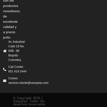
con los
productos
novedosos,
de
excelente
calidad y
a precio
justo.
Av. Industrial
Calle 19 No.
69B - 88
Bogotá -
Colombia
Call Center:
601 419 2444
Correo:
servicio.cliente@vanyplas.com
© Copyright 2026 |
Vanyplas. Todos los
derechos reservados