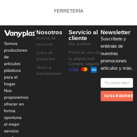
FERRETERÍA
Nosotros
Servicio al
Newsletter
cliente
Acerca de
Suscríbete y
Somos
Mis pedidos
nosotros
entérate de
productores
Políticas uso de
Línea de
nuestras
de
la página web
productos
promociones
artículos
Compra segura:
Venta a
artículos y más.
plásticos
distribuidores
para el
hogar.
Nos
SUSCRIBIRME
proponemos
ofrecer en
forma
oportuna
el mejor
servicio