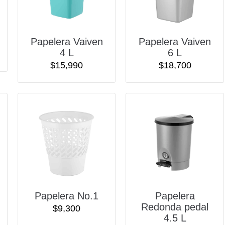
Papelera Vaiven
Papelera Vaiven
4 L
6 L
$
15,990
$
18,700
Papelera No.1
Papelera
Redonda pedal
$
9,300
4.5 L