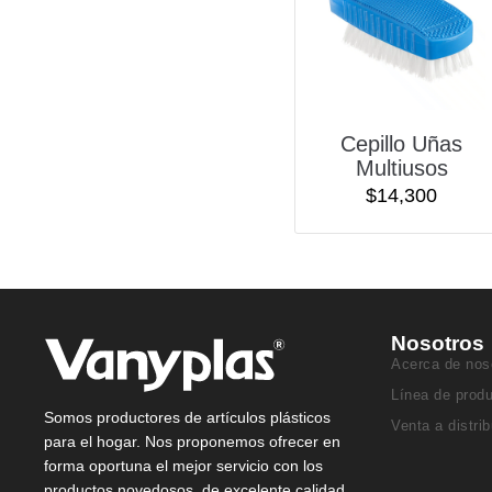
Cepillo Uñas
Multiusos
$
14,300
Nosotros
Acerca de nos
Línea de prod
Somos productores de artículos plásticos
Venta a distri
para el hogar. Nos proponemos ofrecer en
forma oportuna el mejor servicio con los
productos novedosos, de excelente calidad