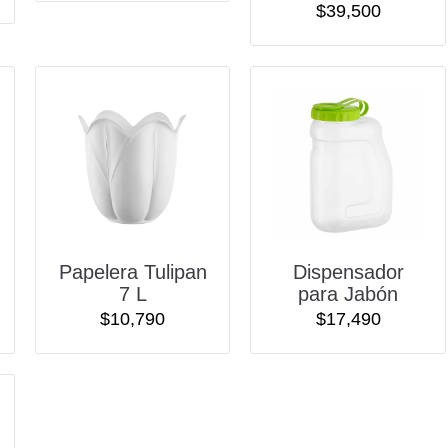
$
39,500
Papelera Tulipan
Dispensador
7 L
para Jabón
$
10,790
$
17,490