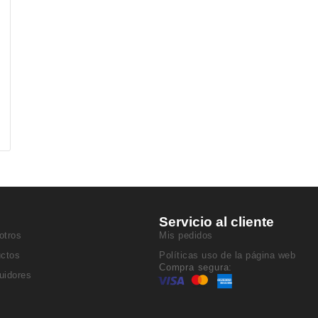
Servicio al cliente
otros
Mis pedidos
uctos
Políticas uso de la página web
Compra segura:
buidores