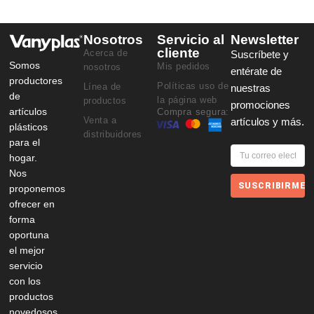
Nosotros
Servicio al
Newsletter
cliente
Acerca de
Suscríbete y
Somos
Mis pedidos
nosotros
entérate de
productores
Políticas uso de
Línea de
nuestras
de
la página web
productos
promociones
artículos
Compra segura:
Venta a
artículos y más.
plásticos
distribuidores
para el
hogar.
Nos
SUSCRIBIRME
proponemos
ofrecer en
forma
oportuna
el mejor
servicio
con los
productos
novedosos,