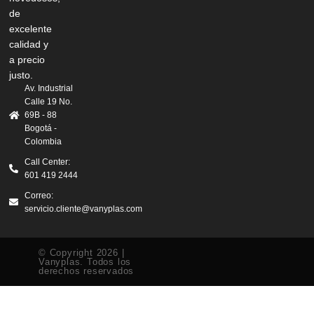
de
excelente
calidad y
a precio
justo.
Av. Industrial
Calle 19 No.
69B - 88
Bogotá -
Colombia
Call Center:
601 419 2444
Correo:
servicio.cliente@vanyplas.com
© Copyright 2026 |
Vanyplas. Todos los
derechos reservados