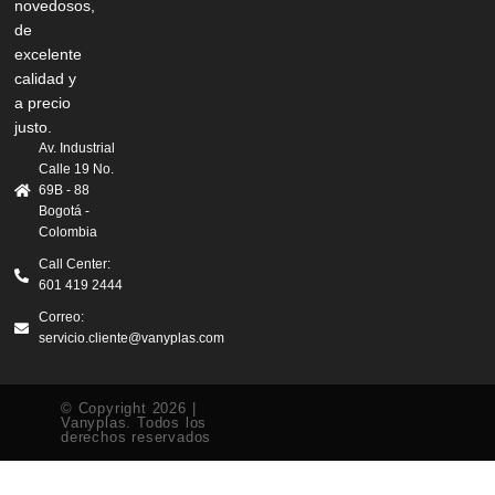
novedosos,
de
excelente
calidad y
a precio
justo.
Av. Industrial
Calle 19 No.
69B - 88
Bogotá -
Colombia
Call Center:
601 419 2444
Correo:
servicio.cliente@vanyplas.com
© Copyright 2026 |
Vanyplas. Todos los
derechos reservados