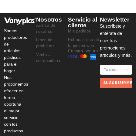
Nosotros
Servicio al
Newsletter
cliente
Acerca de
Suscríbete y
Somos
Mis pedidos
nosotros
entérate de
productores
Políticas uso de
Línea de
nuestras
de
la página web
productos
promociones
artículos
Compra segura:
Venta a
artículos y más.
plásticos
distribuidores
para el
hogar.
Nos
SUSCRIBIRME
proponemos
ofrecer en
forma
oportuna
el mejor
servicio
con los
productos