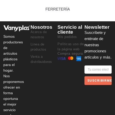
FERRETERÍA
Nosotros
Servicio al
Newsletter
cliente
Acerca de
Suscríbete y
Somos
Mis pedidos
nosotros
entérate de
productores
Políticas uso de
Línea de
nuestras
de
la página web
productos
promociones
artículos
Compra segura:
Venta a
artículos y más.
plásticos
distribuidores
para el
hogar.
Nos
SUSCRIBIRME
proponemos
ofrecer en
forma
oportuna
el mejor
servicio