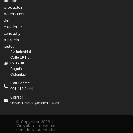
con los
productos
novedosos,
de
excelente
calidad y
a precio
justo.
Av. Industrial
Calle 19 No.
69B - 88
Bogotá -
Colombia
Call Center:
601 419 2444
Correo:
servicio.cliente@vanyplas.com
© Copyright 2026 |
Vanyplas. Todos los
derechos reservados