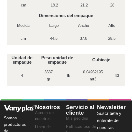
cm
18.2
21.2
28
Dimensiones del empaque
Medida
Largo
Ancho
Alto
cm
44.5
37.8
29.5
Unidad de
Peso unidad de
Cubicaje
empaque
empaque
3537
0.04962195
4
lb
ft3
gr
mt3
Nosotros
Servicio al
Newsletter
cliente
Acerca de
Suscríbete y
Somos
Mis pedidos
nosotros
entérate de
productores
Políticas uso de
Línea de
nuestras
de