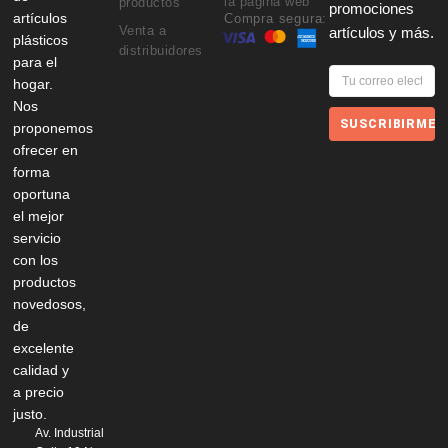
la página web
productos
promociones
artículos
Compra segura:
Venta a
artículos y más.
plásticos
distribuidores
para el
hogar.
Nos
SUSCRIBIRME
proponemos
ofrecer en
forma
oportuna
el mejor
servicio
con los
productos
novedosos,
de
excelente
calidad y
a precio
justo.
Av. Industrial