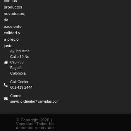
con los
productos
novedosos,
de
excelente
calidad y
a precio
justo.
Av. Industrial
Calle 19 No.
69B - 88
Bogotá -
Colombia
Call Center:
601 419 2444
Correo:
servicio.cliente@vanyplas.com
© Copyright 2026 |
Vanyplas. Todos los
derechos reservados