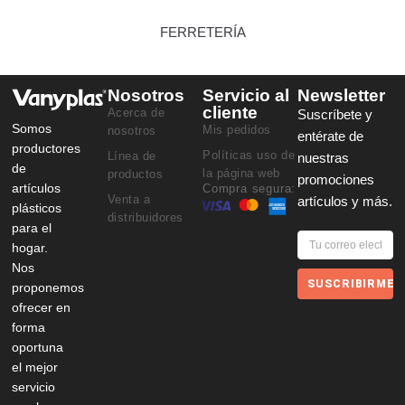
FERRETERÍA
Nosotros
Servicio al
Newsletter
cliente
Acerca de
Suscríbete y
Somos
Mis pedidos
nosotros
entérate de
productores
Políticas uso de
Línea de
nuestras
de
la página web
productos
promociones
artículos
Compra segura:
Venta a
artículos y más.
plásticos
distribuidores
para el
hogar.
Nos
SUSCRIBIRME
proponemos
ofrecer en
forma
oportuna
el mejor
servicio