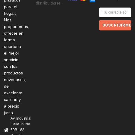
plásticos
distribuidores
para el
hogar.
Nos
SUSCRIBIRME
proponemos
ofrecer en
forma
oportuna
el mejor
servicio
con los
productos
novedosos,
de
excelente
calidad y
a precio
justo.
Av. Industrial
Calle 19 No.
69B - 88