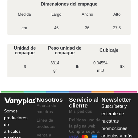
Dimensiones del empaque
Medida
Largo
Ancho
Alto
cm
46
36
27.5
Unidad de
Peso unidad de
Cubicaje
empaque
empaque
3314
0.04554
6
lb
ft3
gr
mt3
Nosotros
Servicio al
Newsletter
cliente
Acerca de
Suscríbete y
Somos
Mis pedidos
nosotros
entérate de
productores
Políticas uso de
Línea de
nuestras
de
la página web
productos
promociones
artículos
Compra segura:
Venta a
artículos y más.