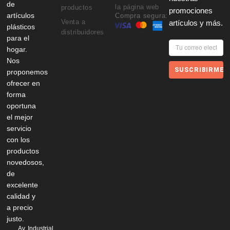
de
la página web
productos
promociones
artículos
Compra segura:
Venta a
artículos y más.
plásticos
distribuidores
para el
hogar.
Nos
SUSCRIBIRME
proponemos
ofrecer en
forma
oportuna
el mejor
servicio
con los
productos
novedosos,
de
excelente
calidad y
a precio
justo.
Av. Industrial