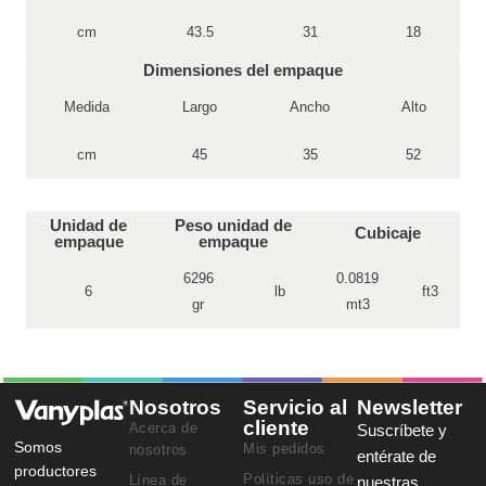
cm
43.5
31
18
Dimensiones del empaque
Medida
Largo
Ancho
Alto
cm
45
35
52
Unidad de
Peso unidad de
Cubicaje
empaque
empaque
6296
0.0819
6
lb
ft3
gr
mt3
Nosotros
Servicio al
Newsletter
cliente
Acerca de
Suscríbete y
Somos
Mis pedidos
nosotros
entérate de
productores
Políticas uso de
Línea de
nuestras