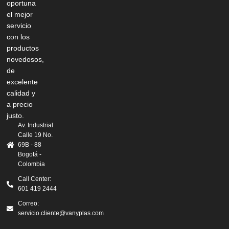
oportuna
el mejor
servicio
con los
productos
novedosos,
de
excelente
calidad y
a precio
justo.
Av. Industrial
Calle 19 No.
69B - 88
Bogotá -
Colombia
Call Center:
601 419 2444
Correo:
servicio.cliente@vanyplas.com