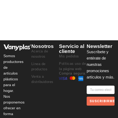
Nosotros
Servicio al
Newsletter
cliente
Acerca de
Suscríbete y
Somos
Mis pedidos
nosotros
entérate de
productores
Políticas uso de
Línea de
nuestras
de
la página web
productos
promociones
artículos
Compra segura:
Venta a
artículos y más.
plásticos
distribuidores
para el
hogar.
Nos
SUSCRIBIRME
proponemos
ofrecer en
forma