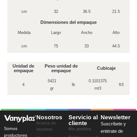
cm
32
36.5
21.5
Dimensiones del empaque
Medida
Largo
Ancho
Alto
cm
75
33
44.5
Unidad de
Peso unidad de
Cubicaje
empaque
empaque
5421
0.1101375
4
lb
ft3
gr
mt3
Nosotros
Servicio al
Newsletter
cliente
Acerca de
Suscríbete y
Somos
Mis pedidos
nosotros
entérate de
productores