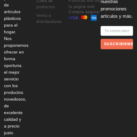
Políticas uso de
Línea de
nuestras
de
la página web
productos
promociones
artículos
Compra segura:
Venta a
artículos y más.
plásticos
distribuidores
para el
hogar.
Nos
SUSCRIBIRME
proponemos
ofrecer en
forma
oportuna
el mejor
servicio
con los
productos
novedosos,
de
excelente
calidad y
a precio
justo.