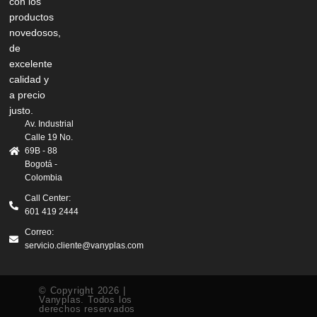
con los
productos
novedosos,
de
excelente
calidad y
a precio
justo.
Av. Industrial
Calle 19 No.
69B - 88
Bogotá -
Colombia
Call Center:
601 419 2444
Correo:
servicio.cliente@vanyplas.com
© Copyright 2026 |
Vanyplas. Todos los
derechos reservados