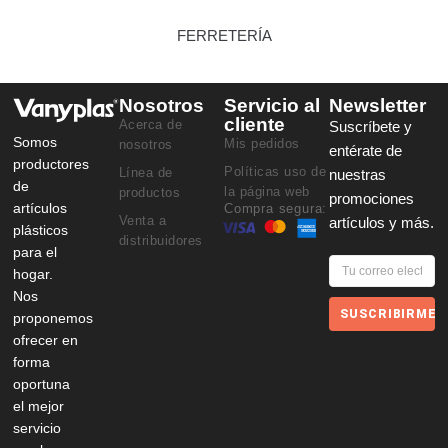
FERRETERÍA
Nosotros
Servicio al
Newsletter
cliente
Acerca de
Suscríbete y
Somos
Mis pedidos
nosotros
entérate de
productores
Políticas uso de
Línea de
nuestras
de
la página web
productos
promociones
artículos
Compra segura:
Venta a
artículos y más.
plásticos
distribuidores
para el
hogar.
Nos
SUSCRIBIRME
proponemos
ofrecer en
forma
oportuna
el mejor
servicio