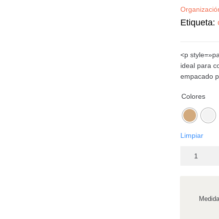
Organizació
Etiqueta:
<p style=»pa
ideal para c
empacado p
Colores
Limpiar
Medid