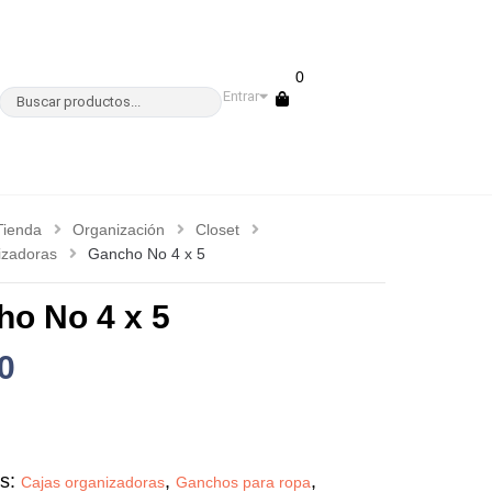
0
Entrar
Tienda
Organización
Closet
izadoras
Gancho No 4 x 5
o No 4 x 5
0
as:
,
,
Cajas organizadoras
Ganchos para ropa