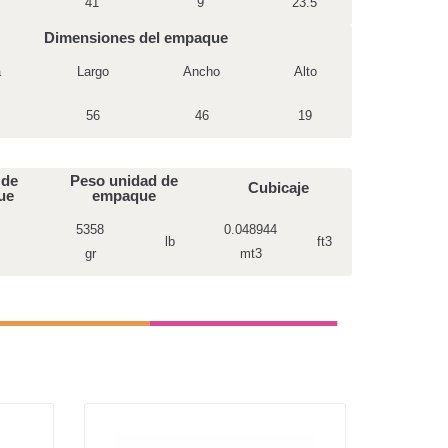
41
9
23.5
Dimensiones del empaque
a
Largo
Ancho
Alto
56
46
19
 de
Peso unidad de
Cubicaje
ue
empaque
5358
0.048944
lb
ft3
gr
mt3