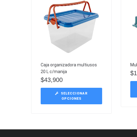
Caja organizadora multiusos
Mul
20 L c/manija
$
1
$
43,900
SELECCIONAR
OPCIONES