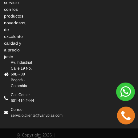
servicio
con los
productos
novedosos,
de
excelente
calidad y
a precio
justo.
Av. Industrial
Calle 19 No.
69B - 88
Bogotá -
Colombia
Call Center:
601 419 2444
Correo:
servicio.cliente@vanyplas.com
© Copyright 2026 |