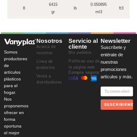
6415
0.050895
8
lb
ft3
gr
mt3
Nosotros
Servicio al
Newsletter
cliente
Acerca de
Suscríbete y
Somos
Mis pedidos
nosotros
entérate de
productores
Políticas uso de
Línea de
nuestras
de
la página web
productos
promociones
artículos
Compra segura:
Venta a
artículos y más.
plásticos
distribuidores
para el
hogar.
Nos
SUSCRIBIRME
proponemos
ofrecer en
forma
oportuna
el mejor