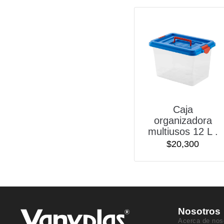
Caja
organizadora
multiusos 12 L .
$
20,300
Nosotros
Acerca de nos