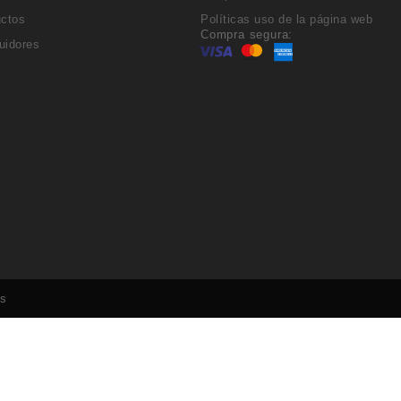
uctos
Políticas uso de la página web
Compra segura:
buidores
os