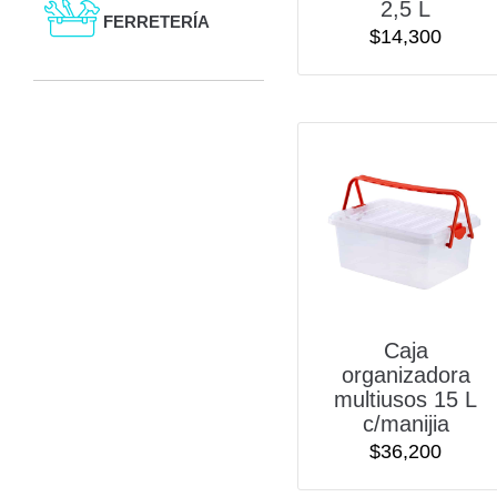
2,5 L
FERRETERÍA
$
14,300
Caja
organizadora
multiusos 15 L
c/manijia
$
36,200