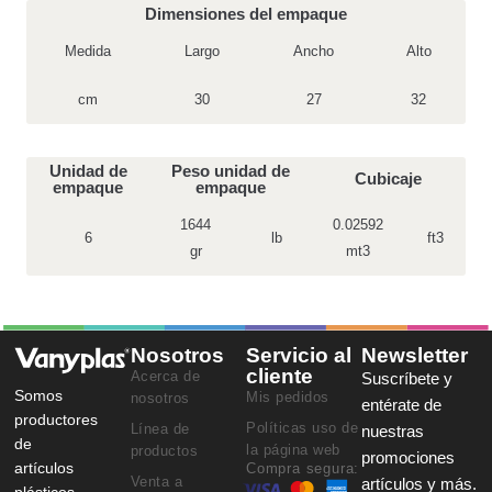
Dimensiones del empaque
Medida
Largo
Ancho
Alto
cm
30
27
32
Unidad de
Peso unidad de
Cubicaje
empaque
empaque
1644
0.02592
6
lb
ft3
gr
mt3
Nosotros
Servicio al
Newsletter
cliente
Acerca de
Suscríbete y
Somos
Mis pedidos
nosotros
entérate de
productores
Políticas uso de
Línea de
nuestras
de
la página web
productos
promociones
artículos
Compra segura:
Venta a
artículos y más.