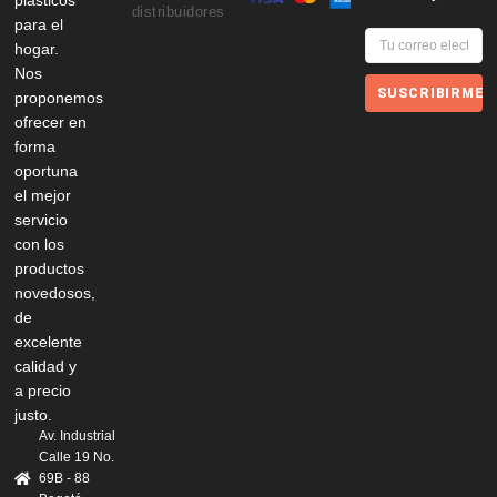
plásticos
distribuidores
para el
hogar.
Nos
SUSCRIBIRME
proponemos
ofrecer en
forma
oportuna
el mejor
servicio
con los
productos
novedosos,
de
excelente
calidad y
a precio
justo.
Av. Industrial
Calle 19 No.
69B - 88