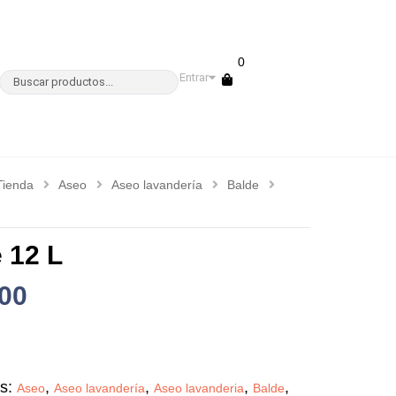
0
Entrar
Tienda
Aseo
Aseo lavandería
Balde
 12 L
00
as:
,
,
,
,
Aseo
Aseo lavandería
Aseo lavanderia
Balde