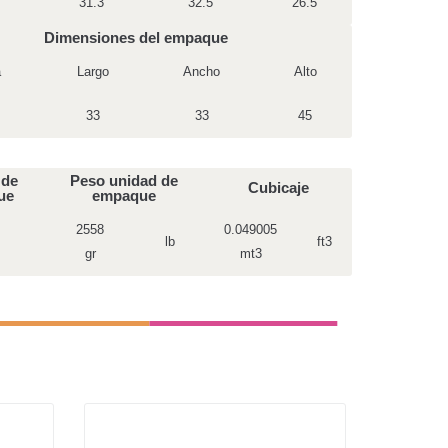
31.3
32.5
26.5
Dimensiones del empaque
a
Largo
Ancho
Alto
33
33
45
 de
Peso unidad de
Cubicaje
ue
empaque
2558
0.049005
lb
ft3
gr
mt3