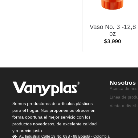
Vaso No. 3 -12,8
oz
$
3,990
Nosotros
Acerca de nos
Línea de prod
Somos productores de artículos plásticos
Venta a distri
para el hogar. Nos proponemos ofrecer en
forma oportuna el mejor servicio con los
productos novedosos, de excelente calidad
y a precio justo.
Av. Industrial Calle 19 No. 69B - 88 Bogotá - Colombia