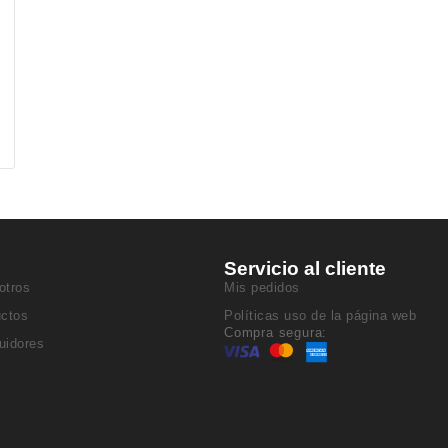
Servicio al cliente
otros
Mis pedidos
uctos
Políticas uso de la página web
Compra segura:
buidores