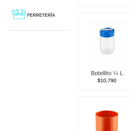
FERRETERÍA
Botellito ¼ L
$
10,790