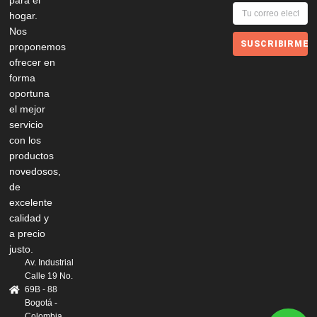
para el
hogar.
Nos
SUSCRIBIRME
proponemos
ofrecer en
forma
oportuna
el mejor
servicio
con los
productos
novedosos,
de
excelente
calidad y
a precio
justo.
Av. Industrial
Calle 19 No.
69B - 88
Bogotá -
Colombia