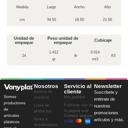
Medida
Largo
Ancho
Alto
cm
34.50
18.50
21.50
Unidad de
Peso unidad de
Cubicaje
empaque
empaque
1.412
0.014
24
lb
ft3
gr
mt3
Nosotros
Servicio al
Newsletter
cliente
Acerca de
Suscríbete y
Somos
Mis pedidos
nosotros
entérate de
productores
Políticas uso de
Línea de
nuestras
de
la página web
productos
promociones
artículos
Compra segura:
Venta a
artículos y más.
plásticos
distribuidores