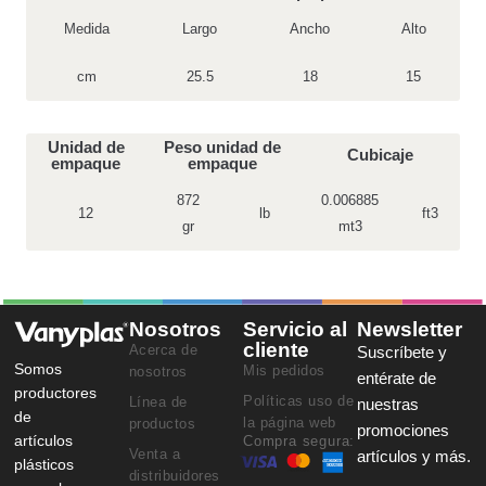
Medida
Largo
Ancho
Alto
cm
25.5
18
15
Unidad de
Peso unidad de
Cubicaje
empaque
empaque
872
0.006885
12
lb
ft3
gr
mt3
Nosotros
Servicio al
Newsletter
cliente
Acerca de
Suscríbete y
Somos
Mis pedidos
nosotros
entérate de
productores
Políticas uso de
Línea de
nuestras
de
la página web
productos
promociones
artículos
Compra segura:
Venta a
artículos y más.
plásticos
distribuidores