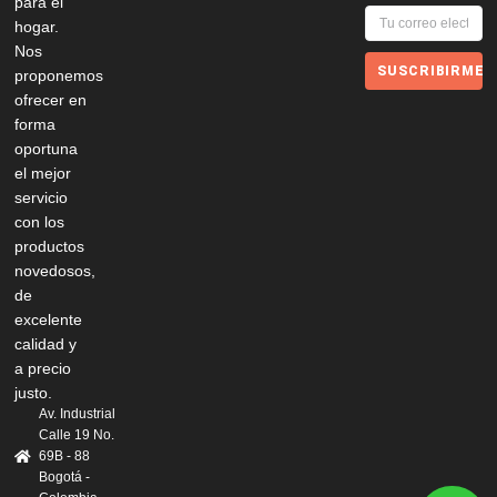
para el
hogar.
Nos
SUSCRIBIRME
proponemos
ofrecer en
forma
oportuna
el mejor
servicio
con los
productos
novedosos,
de
excelente
calidad y
a precio
justo.
Av. Industrial
Calle 19 No.
69B - 88
Bogotá -