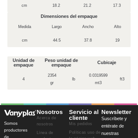
cm
18.2
21.2
17.3
Dimensiones del empaque
Medida
Largo
Ancho
Alto
cm
44.5
37.8
19
Unidad de
Peso unidad de
Cubicaje
empaque
empaque
2354
0.0319599
4
lb
ft3
gr
mt3
Nosotros
Servicio al
Newsletter
cliente
Acerca de
Suscríbete y
Somos
Mis pedidos
nosotros
entérate de
productores
Políticas uso de
Línea de
nuestras
de