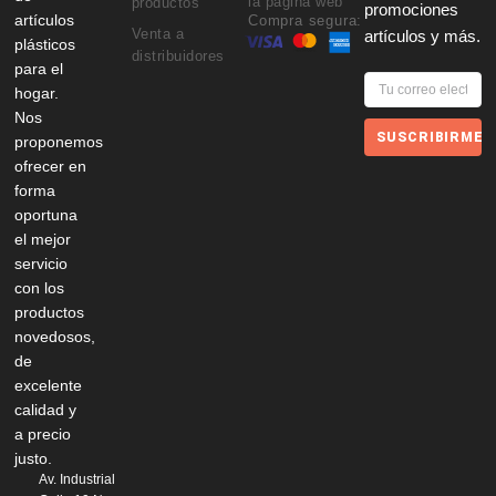
la página web
productos
promociones
artículos
Compra segura:
Venta a
artículos y más.
plásticos
distribuidores
para el
hogar.
Nos
SUSCRIBIRME
proponemos
ofrecer en
forma
oportuna
el mejor
servicio
con los
productos
novedosos,
de
excelente
calidad y
a precio
justo.
Av. Industrial