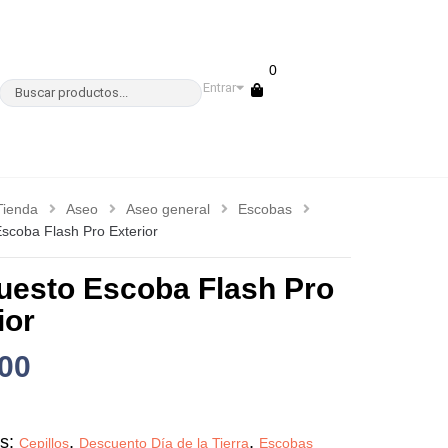
0
Entrar
Tienda
Aseo
Aseo general
Escobas
scoba Flash Pro Exterior
uesto Escoba Flash Pro
ior
00
as:
,
,
Cepillos
Descuento Día de la Tierra
Escobas