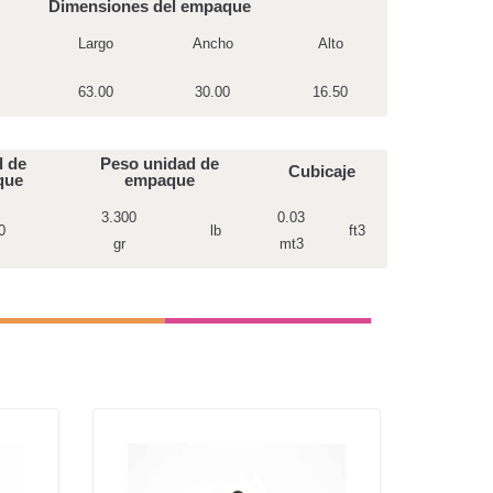
Dimensiones del empaque
Largo
Ancho
Alto
63.00
30.00
16.50
d de
Peso unidad de
Cubicaje
que
empaque
3.300
0.03
0
lb
ft3
gr
mt3