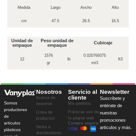
Medida
Largo
Ancho
Alto
cm
47.5
26.5
16.5
Unidad de
Peso unidad de
Cubicaje
empaque
empaque
1576
0.020769375
12
lb
ft3
gr
mt3
Nosotros
Servicio al
Newsletter
cliente
Acerca de
Suscríbete y
Somos
Mis pedidos
nosotros
entérate de
productores
Políticas uso de
Línea de
nuestras
de
la página web
productos
promociones
artículos
Compra segura:
Venta a
artículos y más.
plásticos
distribuidores