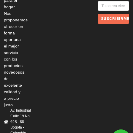
para el
hogar.
Nos
SUSCRIBIRME
proponemos
ofrecer en
forma
oportuna
el mejor
servicio
con los
productos
novedosos,
de
excelente
calidad y
a precio
justo.
Av. Industrial
Calle 19 No.
69B - 88
Bogotá -
Colombia