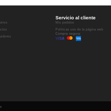
Servicio al cliente
otros
Mis pedidos
uctos
Políticas uso de la página web
Compra segura:
buidores
os