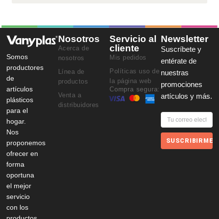
Nosotros
Servicio al
Newsletter
cliente
Acerca de
Suscríbete y
Somos
Mis pedidos
nosotros
entérate de
productores
Políticas uso de
Línea de
nuestras
de
la página web
productos
promociones
artículos
Compra segura:
Venta a
artículos y más.
plásticos
distribuidores
para el
hogar.
Nos
SUSCRIBIRME
proponemos
ofrecer en
forma
oportuna
el mejor
servicio
con los
productos