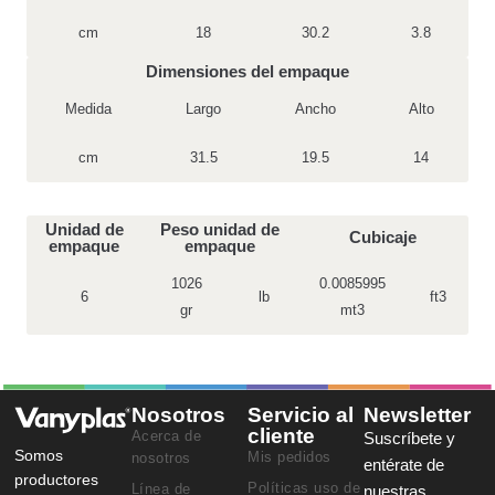
cm
18
30.2
3.8
Dimensiones del empaque
Medida
Largo
Ancho
Alto
cm
31.5
19.5
14
Unidad de
Peso unidad de
Cubicaje
empaque
empaque
1026
0.0085995
6
lb
ft3
gr
mt3
Nosotros
Servicio al
Newsletter
cliente
Acerca de
Suscríbete y
Somos
Mis pedidos
nosotros
entérate de
productores
Políticas uso de
Línea de
nuestras