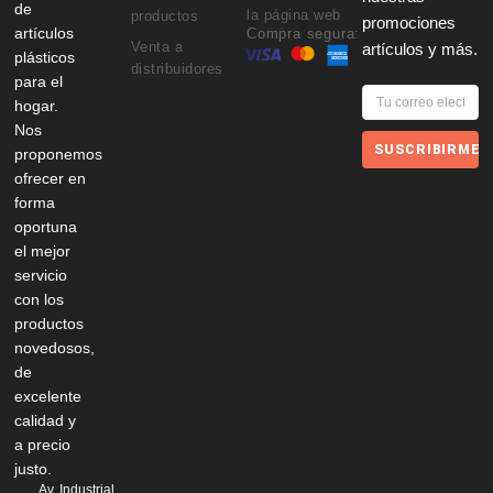
de
la página web
productos
promociones
artículos
Compra segura:
Venta a
artículos y más.
plásticos
distribuidores
para el
hogar.
Nos
SUSCRIBIRME
proponemos
ofrecer en
forma
oportuna
el mejor
servicio
con los
productos
novedosos,
de
excelente
calidad y
a precio
justo.
Av. Industrial