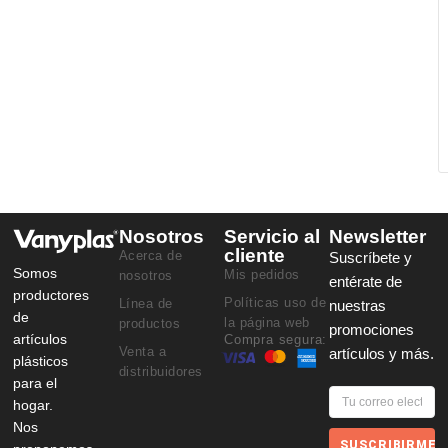
Nosotros
Servicio al
Newsletter
cliente
Acerca de
Suscríbete y
Somos
Mis pedidos
nosotros
entérate de
productores
Políticas uso de
Línea de
nuestras
de
la página web
productos
promociones
artículos
Compra segura:
Venta a
artículos y más.
plásticos
distribuidores
para el
hogar.
Nos
SUSCRIBIRME