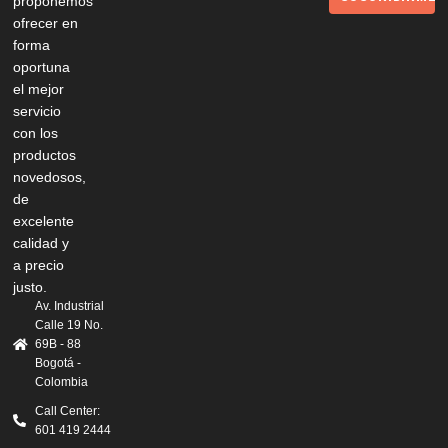
proponemos
ofrecer en
forma
oportuna
el mejor
servicio
con los
productos
novedosos,
de
excelente
calidad y
a precio
justo.
Av. Industrial
Calle 19 No.
69B - 88
Bogotá -
Colombia
Call Center:
601 419 2444