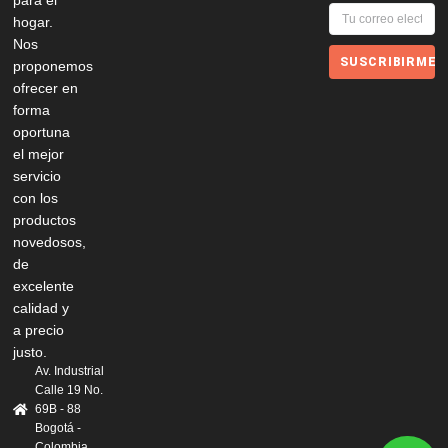
para el
hogar.
Nos
SUSCRIBIRME
proponemos
ofrecer en
forma
oportuna
el mejor
servicio
con los
productos
novedosos,
de
excelente
calidad y
a precio
justo.
Av. Industrial
Calle 19 No.
69B - 88
Bogotá -
Colombia