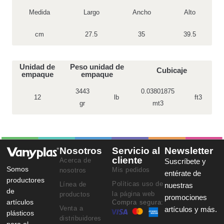
Medida
Largo
Ancho
Alto
cm
27.5
35
39.5
Unidad de
Peso unidad de
Cubicaje
empaque
empaque
3443
0.03801875
12
lb
ft3
gr
mt3
Nosotros
Servicio al
Newsletter
cliente
Acerca de
Suscríbete y
Somos
Mis pedidos
nosotros
entérate de
productores
Políticas uso de
Línea de
nuestras
de
la página web
productos
promociones
artículos
Compra segura:
Venta a
artículos y más.
plásticos
distribuidores