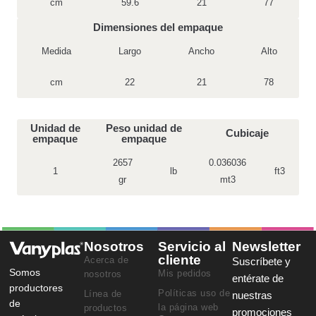
cm
59.6
21
77
Dimensiones del empaque
Medida
Largo
Ancho
Alto
cm
22
21
78
Unidad de
Peso unidad de
Cubicaje
empaque
empaque
2657
0.036036
1
lb
ft3
gr
mt3
Nosotros
Servicio al
Newsletter
cliente
Acerca de
Suscríbete y
Somos
Mis pedidos
nosotros
entérate de
productores
Políticas uso de
Línea de
nuestras
de
la página web
productos
promociones