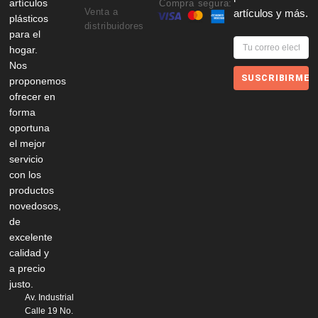
artículos
Compra segura:
Venta a
artículos y más.
plásticos
distribuidores
para el
hogar.
Nos
SUSCRIBIRME
proponemos
ofrecer en
forma
oportuna
el mejor
servicio
con los
productos
novedosos,
de
excelente
calidad y
a precio
justo.
Av. Industrial
Calle 19 No.