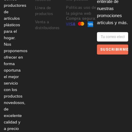
entérate de
productores
Políticas uso de
Línea de
nuestras
de
la página web
productos
promociones
artículos
Compra segura:
Venta a
artículos y más.
plásticos
distribuidores
para el
hogar.
Nos
SUSCRIBIRME
proponemos
ofrecer en
forma
oportuna
el mejor
servicio
con los
productos
novedosos,
de
excelente
calidad y
a precio