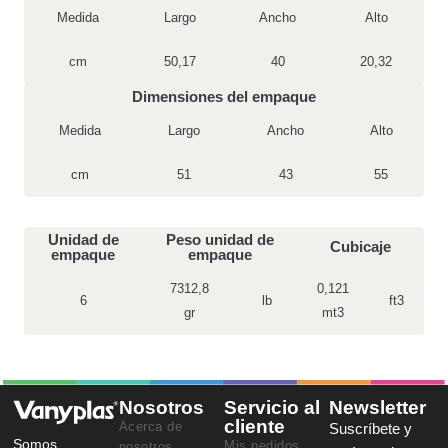
Medida
Largo
Ancho
Alto
cm
50,17
40
20,32
Dimensiones del empaque
Medida
Largo
Ancho
Alto
cm
51
43
55
Unidad de
Peso unidad de
Cubicaje
empaque
empaque
7312,8
0,121
6
lb
ft3
gr
mt3
Nosotros
Servicio al
Newsletter
cliente
Acerca de
Suscríbete y
Somos
Mis pedidos
nosotros