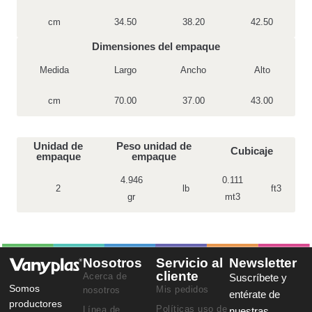
cm
34.50
38.20
42.50
Dimensiones del empaque
Medida
Largo
Ancho
Alto
cm
70.00
37.00
43.00
Unidad de
Peso unidad de
Cubicaje
empaque
empaque
4.946
0.111
2
lb
ft3
gr
mt3
Nosotros
Servicio al
Newsletter
cliente
Acerca de
Suscríbete y
Somos
Mis pedidos
nosotros
entérate de
productores
Políticas uso de
Línea de
nuestras