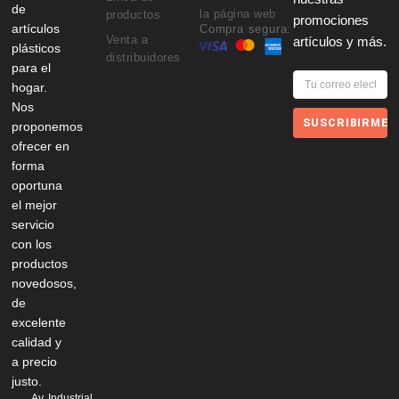
de
la página web
productos
promociones
artículos
Compra segura:
Venta a
artículos y más.
plásticos
distribuidores
para el
hogar.
Nos
SUSCRIBIRME
proponemos
ofrecer en
forma
oportuna
el mejor
servicio
con los
productos
novedosos,
de
excelente
calidad y
a precio
justo.
Av. Industrial