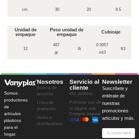
cm
30
20
9.5
Unidad de
Peso unidad de
Cubicaje
empaque
empaque
487
0.0057
12
lb
ft3
gr
mt3
Nosotros
Servicio al
Newsletter
cliente
Acerca de
Suscríbete y
Somos
Mis pedidos
nosotros
entérate de
productores
Políticas uso de
Línea de
nuestras
de
la página web
productos
promociones
artículos
Compra segura:
Venta a
artículos y más.
plásticos
distribuidores
para el
hogar.