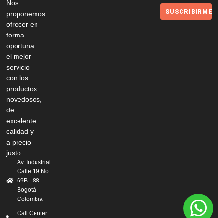
Nos
SUSCRIBIRME
proponemos
ofrecer en
forma
oportuna
el mejor
servicio
con los
productos
novedosos,
de
excelente
calidad y
a precio
justo.
Av. Industrial
Calle 19 No.
69B - 88
Bogotá -
Colombia
Call Center: