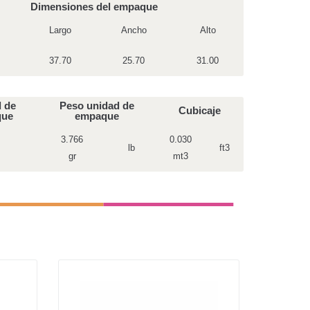
Dimensiones del empaque
Largo
Ancho
Alto
37.70
25.70
31.00
 de
Peso unidad de
Cubicaje
que
empaque
3.766
0.030
lb
ft3
gr
mt3