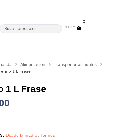
0
Entrar
Tienda
Alimentación
Transportar alimentos
Termo 1 L Frase
 1 L Frase
00
as:
,
Día de la madre
Termos