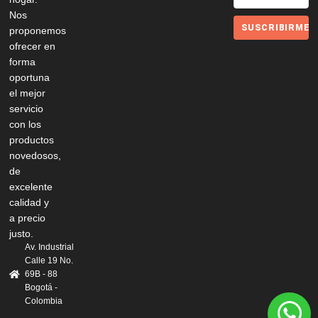
Nos
SUSCRIBIRME
proponemos
ofrecer en
forma
oportuna
el mejor
servicio
con los
productos
novedosos,
de
excelente
calidad y
a precio
justo.
Av. Industrial
Calle 19 No.
69B - 88
Bogotá -
Colombia