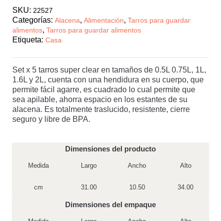
SKU:
22527
Categorías:
,
,
Alacena
Alimentación
Tarros para guardar
,
alimentos
Tarros para guardar alimentos
Etiqueta:
Casa
Set x 5 tarros super clear en tamaños de 0.5L 0.75L, 1L,
1.6L y 2L, cuenta con una hendidura en su cuerpo, que
permite fácil agarre, es cuadrado lo cual permite que
sea apilable, ahorra espacio en los estantes de su
alacena. Es totalmente traslucido, resistente, cierre
seguro y libre de BPA.
Sin existencias
Dimensiones del producto
Medida
Largo
Ancho
Alto
cm
31.00
10.50
34.00
Dimensiones del empaque