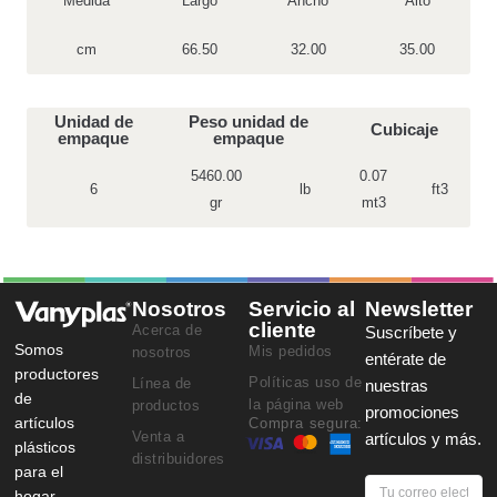
Medida
Largo
Ancho
Alto
cm
66.50
32.00
35.00
Unidad de
Peso unidad de
Cubicaje
empaque
empaque
5460.00
0.07
6
lb
ft3
gr
mt3
Nosotros
Servicio al
Newsletter
cliente
Acerca de
Suscríbete y
Somos
Mis pedidos
nosotros
entérate de
productores
Políticas uso de
Línea de
nuestras
de
la página web
productos
promociones
artículos
Compra segura:
Venta a
artículos y más.
plásticos
distribuidores
para el
hogar.