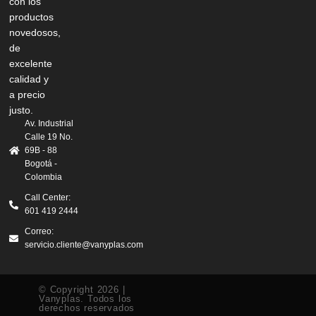
con los
productos
novedosos,
de
excelente
calidad y
a precio
justo.
Av. Industrial
Calle 19 No.
69B - 88
Bogotá -
Colombia
Call Center:
601 419 2444
Correo:
servicio.cliente@vanyplas.com
© Copyright 2026 |
Vanyplas. Todos los
derechos reservados