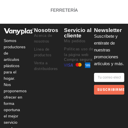
FERRETERÍA
Nosotros
Servicio al
Newsletter
cliente
Acerca de
Suscríbete y
Somos
Mis pedidos
nosotros
entérate de
productores
Políticas uso de
Línea de
nuestras
de
la página web
productos
promociones
artículos
Compra segura:
Venta a
artículos y más.
plásticos
distribuidores
para el
hogar.
Nos
SUSCRIBIRME
proponemos
ofrecer en
forma
oportuna
el mejor
servicio