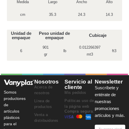
Medida
Largo
Ancho
Alto
cm
35.3
24.3
14.3
Unidad de
Peso unidad de
Cubicaje
empaque
empaque
901
0.012266397
6
lb
ft3
gr
mt3
Nosotros
Servicio al
Newsletter
cliente
Acerca de
Suscríbete y
Somos
Mis pedidos
nosotros
entérate de
productores
Políticas uso de
Línea de
nuestras
de
la página web
productos
promociones
artículos
Compra segura:
Venta a
artículos y más.
plásticos
distribuidores
para el