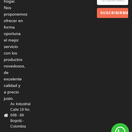
hogar.
Nos
SUSCRIBIRME
proponemos
ofrecer en
forma
oportuna
el mejor
servicio
con los
productos
novedosos,
de
excelente
calidad y
a precio
justo.
Av. Industrial
Calle 19 No.
69B - 88
Bogotá -
Colombia