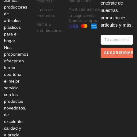
Somos
Mis pedidos
nosotros
entérate de
productores
Políticas uso de
Línea de
nuestras
de
la página web
productos
promociones
artículos
Compra segura:
Venta a
artículos y más.
plásticos
distribuidores
para el
hogar.
Nos
SUSCRIBIRME
proponemos
ofrecer en
forma
oportuna
el mejor
servicio
con los
productos
novedosos,
de
excelente
calidad y
a precio