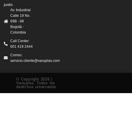
justo.
Av. Industrial
Calle 19 No.
69B - 88
Bogotá -
Colombia
Call Center:
601 419 2444
Correo:
servicio.cliente@vanyplas.com
© Copyright 2026 |
Vanyplas. Todos los
derechos reservados