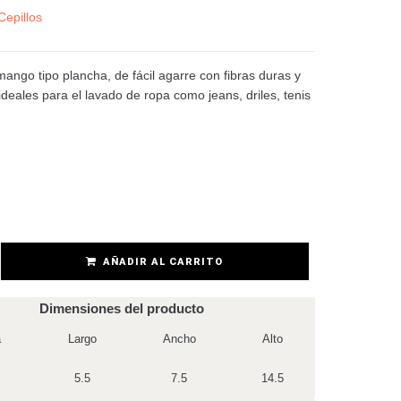
Cepillos
mango tipo plancha, de fácil agarre con fibras duras y
 ideales para el lavado de ropa como jeans, driles, tenis
AÑADIR AL CARRITO
Dimensiones del producto
a
Largo
Ancho
Alto
5.5
7.5
14.5