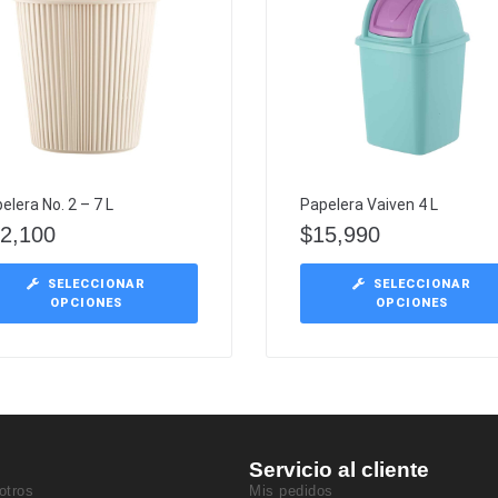
elera No. 2 – 7 L
Papelera Vaiven 4 L
2,100
$
15,990
SELECCIONAR
SELECCIONAR
OPCIONES
OPCIONES
Servicio al cliente
otros
Mis pedidos