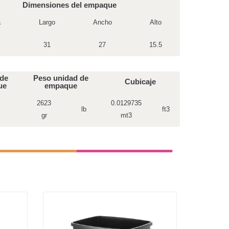
Dimensiones del empaque
a
Largo
Ancho
Alto
31
27
15.5
 de
Peso unidad de
Cubicaje
ue
empaque
2623
0.0129735
lb
ft3
gr
mt3