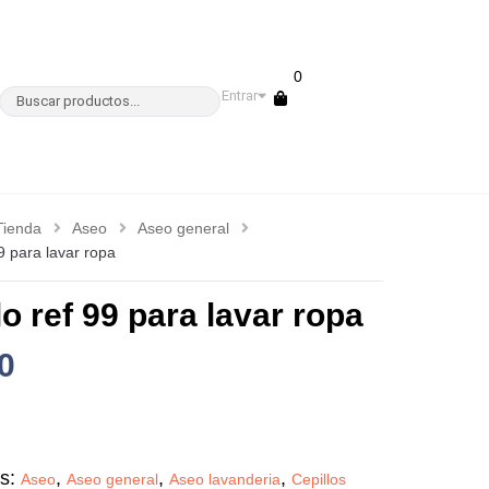
0
Entrar
Tienda
Aseo
Aseo general
99 para lavar ropa
lo ref 99 para lavar ropa
0
as:
,
,
,
Aseo
Aseo general
Aseo lavanderia
Cepillos