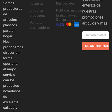
Somos
Mis pedidos
nosotros
entérate de
productores
Políticas uso de
Línea de
nuestras
de
la página web
productos
promociones
artículos
Compra segura:
Venta a
artículos y más.
plásticos
distribuidores
para el
hogar.
Nos
SUSCRIBIRME
proponemos
ofrecer en
forma
oportuna
el mejor
servicio
con los
productos
novedosos,
de
excelente
calidad y