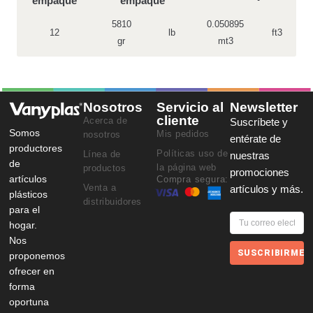
empaque
empaque
5810
0.050895
12
lb
ft3
gr
mt3
Nosotros
Servicio al
Newsletter
cliente
Acerca de
Suscríbete y
Somos
Mis pedidos
nosotros
entérate de
productores
Políticas uso de
Línea de
nuestras
de
la página web
productos
promociones
artículos
Compra segura:
Venta a
artículos y más.
plásticos
distribuidores
para el
hogar.
Nos
SUSCRIBIRME
proponemos
ofrecer en
forma
oportuna