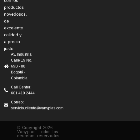
con los
productos
novedosos,
de
excelente
calidad y
a precio
justo.
Av. Industrial
Calle 19 No.
69B - 88
Bogotá -
Colombia
Call Center:
601 419 2444
Correo:
servicio.cliente@vanyplas.com
© Copyright 2026 |
Vanyplas. Todos los
derechos reservados