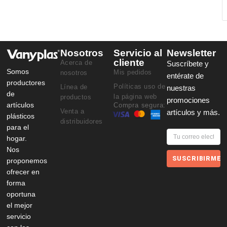
Nosotros
Servicio al
Newsletter
cliente
Acerca de
Suscríbete y
Somos
Mis pedidos
nosotros
entérate de
productores
Políticas uso de
Línea de
nuestras
de
la página web
productos
promociones
artículos
Compra segura:
Venta a
artículos y más.
plásticos
distribuidores
para el
hogar.
Nos
SUSCRIBIRME
proponemos
ofrecer en
forma
oportuna
el mejor
servicio